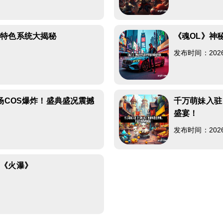
测特色系统大揭秘
《魂OL》神
发布时间：2026-0
场COS爆炸！盛典盛况震撼
千万萌妹入驻
盛宴！
发布时间：2026-0
营《火瀑》