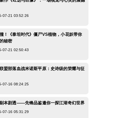
最新作《旺达与巨像》：一场视觉与心灵的震撼
7-21 03:52:26
撞！《泰坦时代》僵尸VS植物，小花妖带你
的秘密
7-21 02:50:43
联盟部落血战米诺斯平原：史诗级的荣耀与征
7-16 08:24:25
副本剧透——先锋品鉴邀你一探江湖奇幻世界
7-16 05:31:29