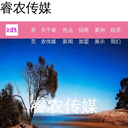
睿农传媒
首
关于睿
热点
招商
案例
联系
页
农传媒
新闻
加盟
展示
我们
睿农传媒