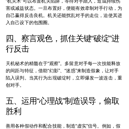
“机关术”可以布置机关陷阱，等待对手踏入，造成持续伤
害或减益状态。一旦布置好，便能有效牵制对手行动，为
自己赢得反击良机。机关还能扰乱对手的走位，迫使其进
入自己设下的包围圈。
四、察言观色，抓住关键“破绽”进
行反击
天机秘术的精髓在于“观察”。多留意对手每一次技能释放
的间距与特征，借助“幻影”、“迷惑”来制造假象，让对手
陷入误判。当其行为出现破绽时，立即爆发一波连击，重
创对手。
五、运用“心理战”制造误导，偷取
胜利
善用各种假动作和配合技能，制造“虚实”信号。例如，假