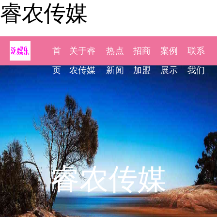
睿农传媒
首
关于睿
热点
招商
案例
联系
页
农传媒
新闻
加盟
展示
我们
睿农传媒